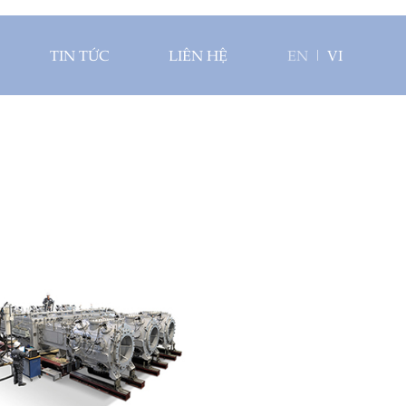
TIN TỨC
LIÊN HỆ
EN
VI