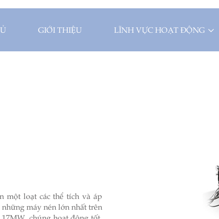
HỦ
GIỚI THIỆU
LĨNH VỰC HOẠT ĐỘNG
một loạt các thể tích và áp
 những máy nén lớn nhất trên
ất 17MW, chúng hoạt động tốt.