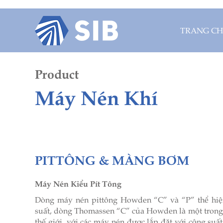
Trang chủ
TRANG C
Giới thiệu
+
Lĩnh vực hoạt động
Product
Máy Nén Khí
Tin tức
Liên hệ
PITTÔNG & MÀNG BƠM
Máy Nén Kiểu Pít Tông
Dòng máy nén pittông Howden “C” và “P” thể hiện 
suất, dòng Thomassen “C” của Howden là một trong
thế giới, với các máy nén được lắp đặt với công su