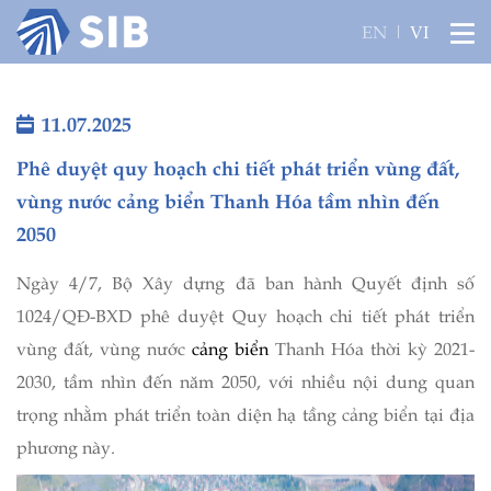
Trang chủ
EN
VI
Giới thiệu
11.07.2025
Lĩnh vực hoạt động
Phê duyệt quy hoạch chi tiết phát triển vùng đất,
vùng nước cảng biển Thanh Hóa tầm nhìn đến
Tin tức
2050
Liên hệ
Ngày 4/7, Bộ Xây dựng đã ban hành Quyết định số
1024/QĐ-BXD phê duyệt Quy hoạch chi tiết phát triển
vùng đất, vùng nước
cảng biển
Thanh Hóa thời kỳ 2021-
2030, tầm nhìn đến năm 2050, với nhiều nội dung quan
trọng nhằm phát triển toàn diện hạ tầng cảng biển tại địa
phương này.