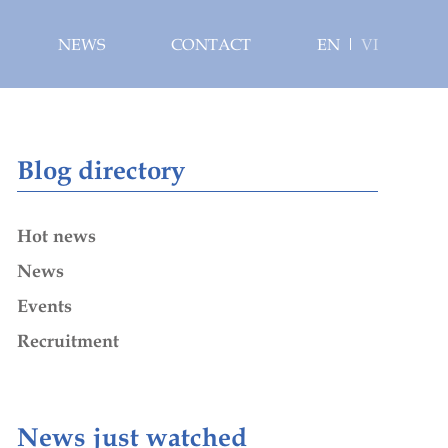
NEWS
CONTACT
EN
VI
Blog directory
Hot news
News
Events
Recruitment
News just watched